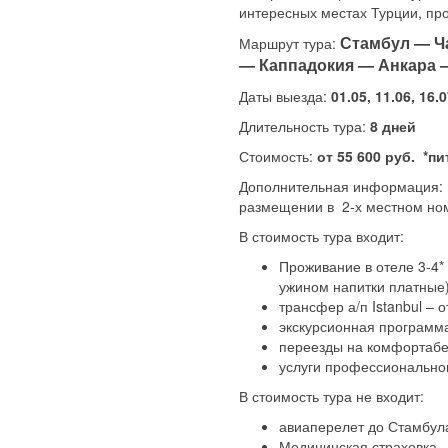
интересных местах Турции, про
Стамбул — Ч
Маршрут тура:
— Каппадокия — Анкара 
Даты выезда:
01.05, 11.06, 16.0
Длительность тура:
8 дней
Стоимость:
от 55 600 руб. *п
Дополнительная информация: Б
размещении в 2-х местном ном
В стоимость тура входит:
Проживание в отеле 3-4* 
ужином напитки платные)
трансфер а/п Istanbul – от
экскурсионная программ
переезды на комфортабе
услуги профессиональног
В стоимость тура не входит:
авиаперелет до Стамбула
Медицинская страховка