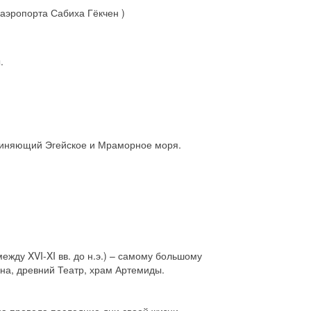
 аэропорта Сабиха Гёкчен )
.
единяющий Эгейское и Мраморное моря.
ежду XVI-XI вв. до н.э.) – самому большому
на, древний Театр, храм Артемиды.