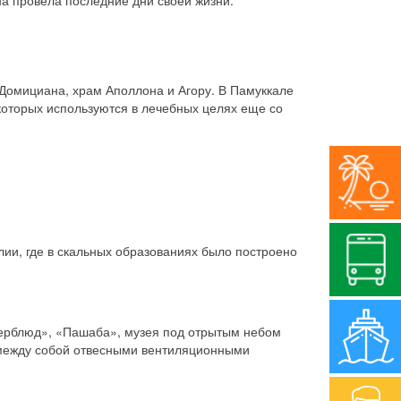
на провела последние дни своей жизни.
 Домициана, храм Аполлона и Агору. В Памуккале
которых используются в лечебных целях еще со
лии, где в скальных образованиях было построено
Верблюд», «Пашаба», музея под отрытым небом
ы между собой отвесными вентиляционными