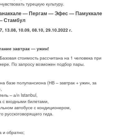
чувствовать турецкую культуру.
анаккале — Пергам — Эфес — Памуккале
— Стамбул
7, 13.08, 10.09, 08.10, 29.10.2022 г.
итание завтрак — ужин!
азовая стоимость рассчитана на 1 человека при
ере. По запросу возможен подбор пары.
на базе полупансиона (НВ – завтрак + ужин, за
,
ель – а/п Istanbul,
а с входными билетами,
льном автобусе с кондиционером,
о русскоговорящего гида.
 и обратно;