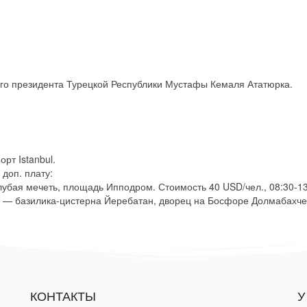
го президента Турецкой Республики Мустафы Кемаля Ататюрка.
рт Istanbul.
 доп. плату:
олубая мечеть, площадь Ипподром. Стоимость 40 USD/чел., 08:30-13
.21) — базилика-цистерна Йеребатан, дворец на Босфоре Долмабахч
КОНТАКТЫ
У