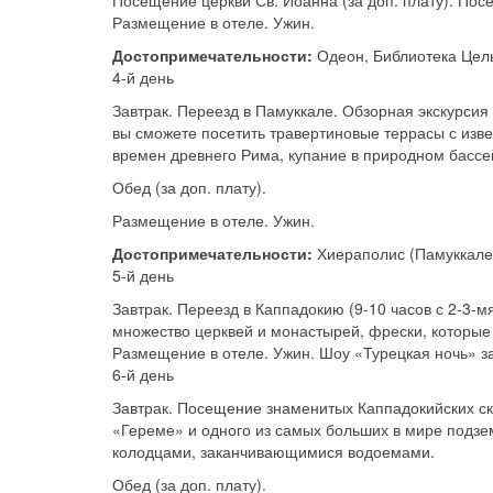
Посещение церкви Св. Иоанна (за доп. плату). По
Размещение в отеле. Ужин.
Достопримечательности:
Одеон, Библиотека Цел
4-й день
Завтрак. Переезд в Памуккале. Обзорная экскурсия
вы сможете посетить травертиновые террасы с изв
времен древнего Рима, купание в природном бассей
Обед (за доп. плату).
Размещение в отеле. Ужин.
Достопримечательности:
Хиераполис (Памуккале
5-й день
Завтрак. Переезд в Каппадокию (9-10 часов с 2-3-
множество церквей и монастырей, фрески, которые 
Размещение в отеле. Ужин. Шоу «Турецкая ночь» за
6-й день
Завтрак. Посещение знаменитых Каппадокийских с
«Гереме» и одного из самых больших в мире подзе
колодцами, заканчивающимися водоемами.
Обед (за доп. плату).