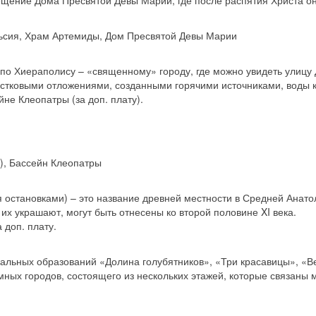
сещение Дома Пресвятой Девы Марии, где после распятия Христа о
ьсия, Храм Артемиды, Дом Пресвятой Девы Марии
 по Хиераполису – «священному» городу, где можно увидеть улицу
естковыми отложениями, созданными горячими источниками, воды 
не Клеопатры (за доп. плату).
), Бассейн Клеопатры
мя остановками) – это название древней местности в Средней Анато
их украшают, могут быть отнесены ко второй половине XI века.
 доп. плату.
кальных образований «Долина голубятников», «Три красавицы», «
мных городов, состоящего из нескольких этажей, которые связан