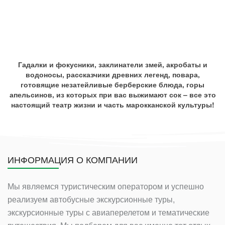
(MC4) 7 ДН.
ЧУДЕСА МАРОККО (MC2) 8 ДН.
МАРОККО. СОКРОВИЩА МАГРИБА И
ГОЛУБОЙ ГОРОД (VND) 8 ДН.
Гадалки и фокусники, заклинатели змей, акробаты и
водоносы, рассказчики древних легенд, повара,
готовящие незатейливые берберские блюда, горы
апельсинов, из которых при вас выжимают сок – все это
настоящий театр жизни и часть марокканской культуры!
ИНФОРМАЦИЯ О КОМПАНИИ
Мы являемся туристическим оператором и успешно
реализуем автобусные экскурсионные туры,
экскурсионные туры с авиаперелетом и тематические